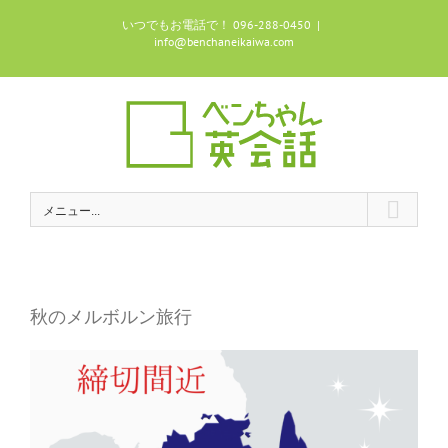
Skip
いつでもお電話で！ 096-288-0450
|
to
info@benchaneikaiwa.com
content
メニュー...
秋のメルボルン旅行