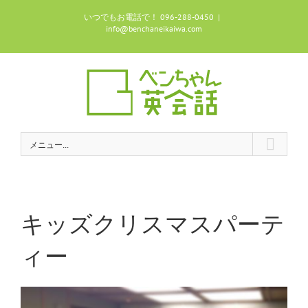
Skip
いつでもお電話で！ 096-288-0450
|
to
info@benchaneikaiwa.com
content
メニュー...
キッズクリスマスパーテ
ィー