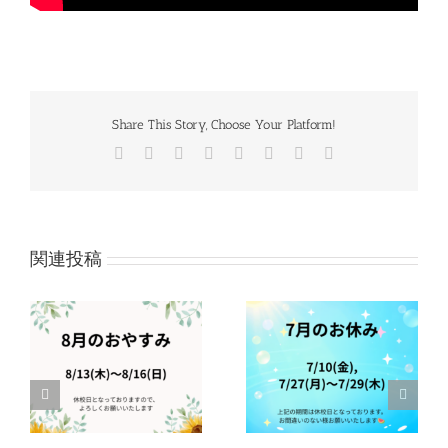
Share This Story, Choose Your Platform!
Facebook
Twitter
Reddit
LinkedIn
Tumblr
Pinterest
Vk
電
子
メ
ー
ル
関連投稿