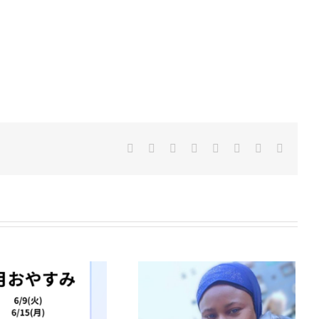
Facebook
Twitter
Reddit
LinkedIn
Tumblr
Pinterest
Vk
電
子
メ
ー
ル