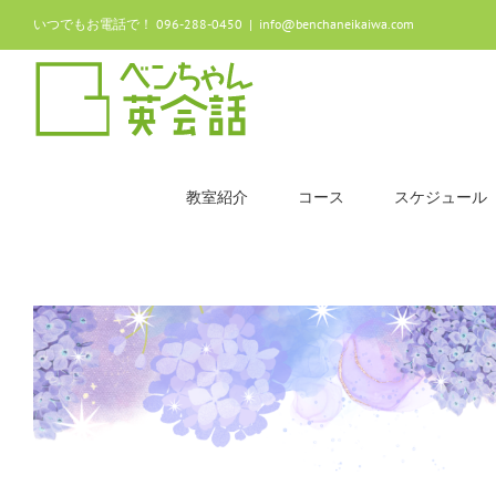
Skip
いつでもお電話で！ 096-288-0450
|
info@benchaneikaiwa.com
to
content
教室紹介
コース
スケジュール