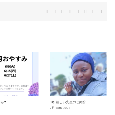
Facebook
Twitter
Reddit
LinkedIn
Tumblr
Pinterest
Vk
電
子
メ
ー
ル
み☂️
3月 新しい先生のご紹介
6
2月 18th, 2026